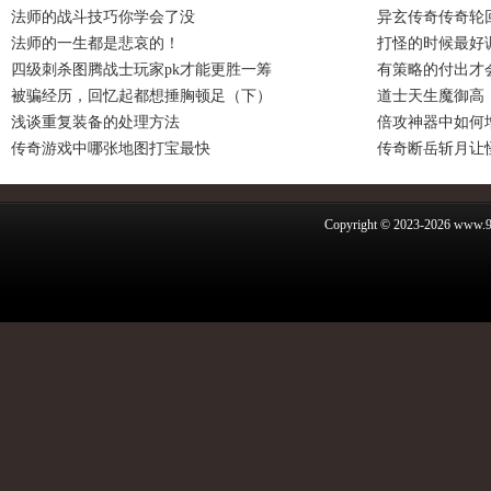
法师的战斗技巧你学会了没
异玄传奇传奇轮
法师的一生都是悲哀的！
打怪的时候最好
四级刺杀图腾战士玩家pk才能更胜一筹
有策略的付出才
被骗经历，回忆起都想捶胸顿足（下）
道士天生魔御高
浅谈重复装备的处理方法
倍攻神器中如何
传奇游戏中哪张地图打宝最快
传奇断岳斩月让
Copyright © 2023-2026