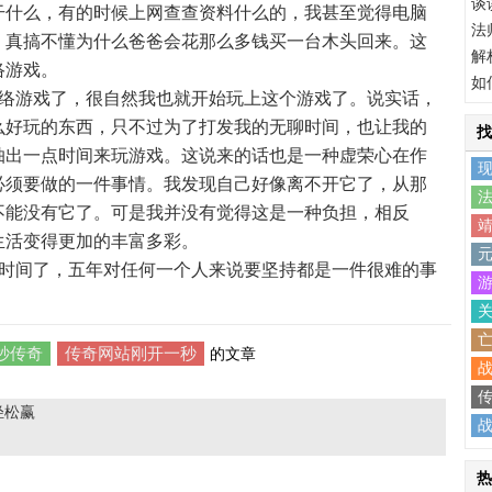
谈
干什么，有的时候上网查查资料什么的，我甚至觉得电脑
法
，真搞不懂为什么爸爸会花那么多钱买一台木头回来。这
解
络游戏。
如
络游戏了，很自然我也就开始玩上这个游戏了。说实话，
么好玩的东西，只不过为了打发我的无聊时间，也让我的
找
抽出一点时间来玩游戏。这说来的话也是一种虚荣心在作
必须要做的一件事情。我发现自己好像离不开它了，从那
不能没有它了。可是我并没有觉得这是一种负担，相反
生活变得更加的丰富多彩。
时间了，五年对任何一个人来说要坚持都是一件很难的事
秒传奇
传奇网站刚开一秒
的文章
战
轻松赢
战
热