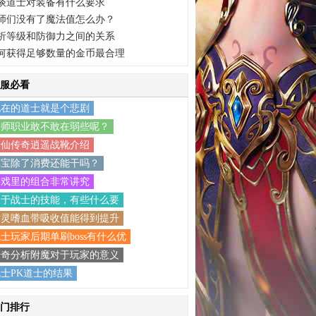
谈道士对装备有什么要求
师们没有了魔法值怎么办？
析等级和防御力之间的关系
何获得足够数量的金币最合理
服必看
现在的道士就是个悲剧
法师职业敢不敢在弱些呢？
靖仙传奇逍遥战靴介绍
元宝除了消费还能干吗？
游戏里的组合非常讲究
关于战士的技能，有些什么要
亡灵嗜血带吸收值能得到提升
士玩家后期单刷boss有什么优
传奇分析附魔对于玩家的意义
士PK道士的结果
门排行