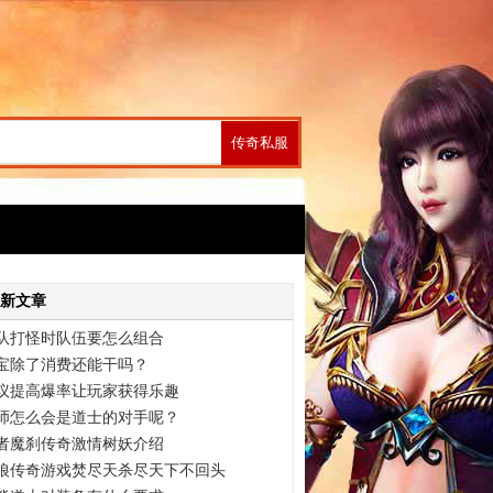
新文章
队打怪时队伍要怎么组合
宝除了消费还能干吗？
议提高爆率让玩家获得乐趣
师怎么会是道士的对手呢？
者魔刹传奇激情树妖介绍
狼传奇游戏焚尽天杀尽天下不回头