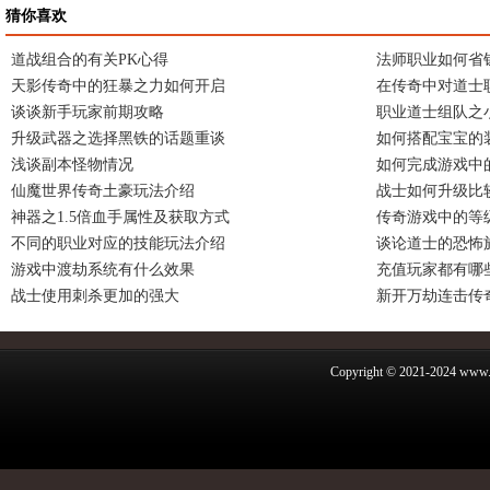
猜你喜欢
道战组合的有关PK心得
法师职业如何省
天影传奇中的狂暴之力如何开启
在传奇中对道士
谈谈新手玩家前期攻略
职业道士组队之
升级武器之选择黑铁的话题重谈
如何搭配宝宝的
浅谈副本怪物情况
如何完成游戏中
仙魔世界传奇土豪玩法介绍
战士如何升级比
神器之1.5倍血手属性及获取方式
传奇游戏中的等
不同的职业对应的技能玩法介绍
谈论道士的恐怖
游戏中渡劫系统有什么效果
充值玩家都有哪
战士使用刺杀更加的强大
新开万劫连击传
Copyright © 2021-2024