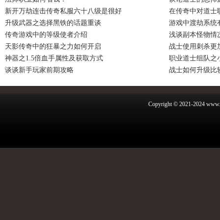
新开万劫连击传奇私服六十八级是很好
在传奇中对道士
升级武器之选择黑铁的话题重谈
游戏中渡劫系统
传奇游戏中的等级使者介绍
浅谈副本怪物情
天影传奇中的狂暴之力如何开启
战士使用刺杀更
神器之1.5倍血手属性及获取方式
职业道士组队之
谈谈新手玩家前期攻略
战士如何升级比
Copyright © 2021-2024